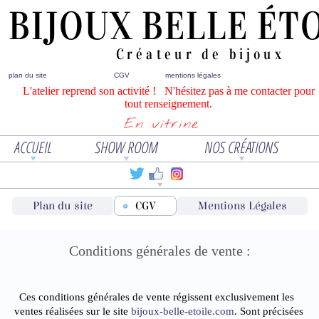
BIJOUX BELLE ÉT
Créateur de bijoux
plan du site
CGV
mentions légales
L'atelier reprend son activité ! N'hésitez pas à me contacter pour
tout renseignement.
En vitrine
ACCUEIL
SHOW ROOM
NOS CRÉATIONS
∇
∇
∇
∇
Plan du site
CGV
Mentions Légales